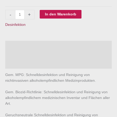
Descosept
-
+
In den Warenkorb
Spezial
Spray
Desinfektion
ohne
Sprühkopf
1
Beschreibung
Liter
Menge
Zusätzliche Information
Fragen zum Produkt?
Gem. MPG: Schnelldesinfektion und Reinigung von
nichtinvasiven alkoholempfindlichen Medizinprodukten.
Gem. Biozid-Richtlinie: Schnelldesinfektion und Reinigung von
alkoholempfindlichem medizinischen Inventar und Flächen aller
Art.
Geruchsneutrale Schnelldesinfektion und Reinigung von