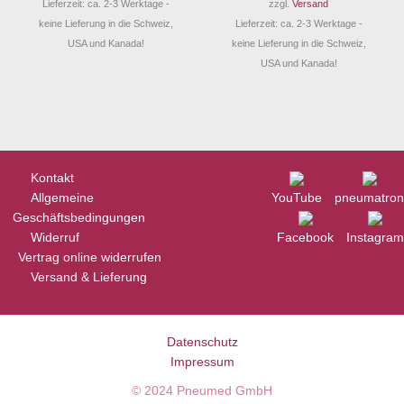
Lieferzeit: ca. 2-3 Werktage -
zzgl.
Versand
keine Lieferung in die Schweiz,
Lieferzeit: ca. 2-3 Werktage -
USA und Kanada!
keine Lieferung in die Schweiz,
USA und Kanada!
Kontakt
Allgemeine
YouTube
pneumatron
Geschäftsbedingungen
Widerruf
Facebook
Instagram
Vertrag online widerrufen
Versand & Lieferung
Datenschutz
Impressum
© 2024
Pneumed GmbH