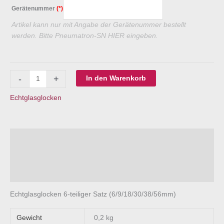
Gerätenummer
(*)
Artikel kann nur mit Angabe der Gerätenummer bestellt
werden. Bitte Pneumatron-SN HIER eingeben.
Echtglasglocken-
-
+
In den Warenkorb
Satz
Menge
Echtglasglocken
Beschreibung
Zusätzliche Information
Fragen zum Produkt?
Echtglasglocken 6-teiliger Satz (6/9/18/30/38/56mm)
Gewicht
0,2 kg