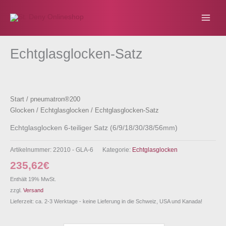
Zum
Inhalt
springen
Echtglasglocken-Satz
Start
/
pneumatron®200
Glocken
/
Echtglasglocken
/ Echtglasglocken-Satz
Echtglasglocken 6-teiliger Satz (6/9/18/30/38/56mm)
Artikelnummer:
22010 - GLA-6
Kategorie:
Echtglasglocken
235,62
€
Enthält 19% MwSt.
zzgl.
Versand
Lieferzeit: ca. 2-3 Werktage - keine Lieferung in die Schweiz, USA und Kanada!