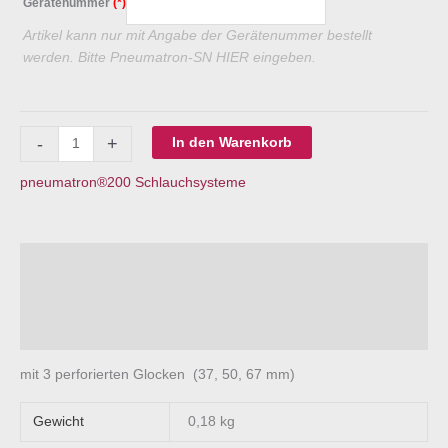
Gerätenummer
(*)
Artikel kann nur mit Angabe der Gerätenummer bestellt
werden. Bitte Pneumatron-SN HIER eingeben.
Permanent-
-
+
In den Warenkorb
Vakuum-
Schlauch
pneumatron®200 Schlauchsysteme
Menge
Beschreibung
Zusätzliche Information
Fragen zum Produkt?
mit 3 perforierten Glocken (37, 50, 67 mm)
Gewicht
0,18 kg